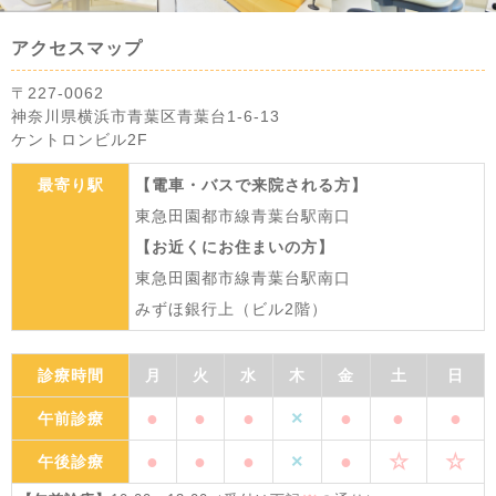
アクセスマップ
〒227-0062
神奈川県横浜市青葉区青葉台1-6-13
ケントロンビル2F
最寄り駅
【電車・バスで来院される方】
東急田園都市線青葉台駅南口
【お近くにお住まいの方】
東急田園都市線青葉台駅南口
みずほ銀行上（ビル2階）
診療時間
月
火
水
木
金
土
日
●
●
●
×
●
●
●
午前診療
●
●
●
×
●
☆
☆
午後診療