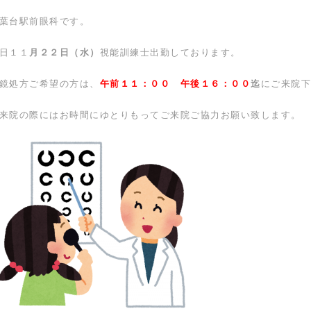
葉台駅前眼科です。
日１１
月２２日（水）
視能訓練士出勤しております。
鏡処方ご希望の方は、
午前１１：００ 午後１６：００
迄
にご来院下
来院の際にはお時間にゆとりもってご来院ご協力お願い致します。