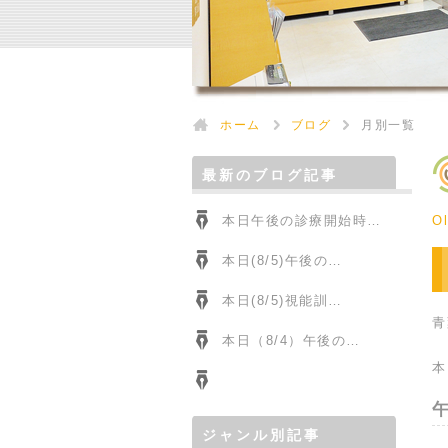
ホーム
ブログ
月別一覧
最新のブログ記事
本日午後の診療開始時…
Ol
本日(8/5)午後の…
本日(8/5)視能訓…
青
本日（8/4）午後の…
本
ジャンル別記事