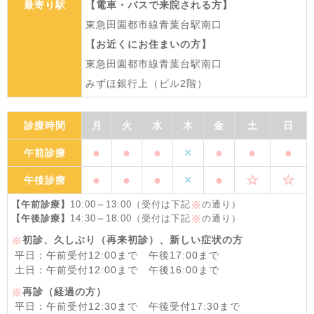
最寄り駅
【電車・バスで来院される方】
東急田園都市線青葉台駅南口
【お近くにお住まいの方】
東急田園都市線青葉台駅南口
みずほ銀行上（ビル2階）
診療時間
月
火
水
木
金
土
日
●
●
●
×
●
●
●
午前診療
●
●
●
×
●
☆
☆
午後診療
【午前診療】
10:00～13:00（受付は下記
の通り）
※
【午後診療】
14:30～18:00（受付は下記
の通り）
※
初診、久しぶり（再来初診）、新しい症状の方
※
平日：午前受付12:00まで 午後17:00まで
土日：午前受付12:00まで 午後16:00まで
再診（経過の方）
※
平日：午前受付12:30まで 午後受付17:30まで