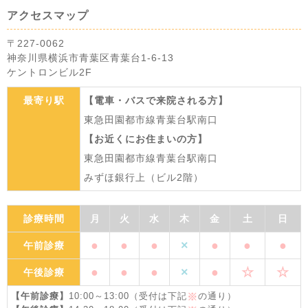
アクセスマップ
〒227-0062
神奈川県横浜市青葉区青葉台1-6-13
ケントロンビル2F
最寄り駅
【電車・バスで来院される方】
東急田園都市線青葉台駅南口
【お近くにお住まいの方】
東急田園都市線青葉台駅南口
みずほ銀行上（ビル2階）
診療時間
月
火
水
木
金
土
日
●
●
●
×
●
●
●
午前診療
●
●
●
×
●
☆
☆
午後診療
【午前診療】
10:00～13:00（受付は下記
の通り）
※