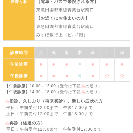
最寄り駅
【電車・バスで来院される方】
東急田園都市線青葉台駅南口
【お近くにお住まいの方】
東急田園都市線青葉台駅南口
みずほ銀行上（ビル2階）
診療時間
月
火
水
木
金
土
日
●
●
●
×
●
●
●
午前診療
●
●
●
×
●
☆
☆
午後診療
【午前診療】
10:00～13:00（受付は下記
の通り）
※
【午後診療】
14:30～18:00（受付は下記
の通り）
※
初診、久しぶり（再来初診）、新しい症状の方
※
平日：午前受付12:00まで 午後17:00まで
土日：午前受付12:00まで 午後16:00まで
再診（経過の方）
※
平日：午前受付12:30まで 午後受付17:30まで