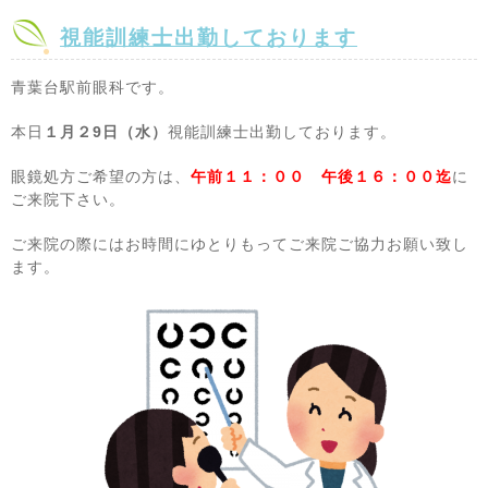
視能訓練士出勤しております
青葉台駅前眼科です。
本日
１月２9
日（水）
視能訓練士出勤しております。
眼鏡処方ご希望の方は、
午前１１：００ 午後１６：００迄
に
ご来院下さい。
ご来院の際にはお時間にゆとりもってご来院ご協力お願い致し
ます。