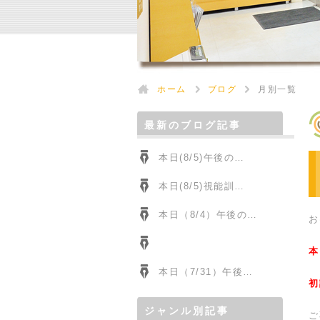
ホーム
ブログ
月別一覧
最新のブログ記事
本日(8/5)午後の…
本日(8/5)視能訓…
本日（8/4）午後の…
お
本
本日（7/31）午後…
初
ジャンル別記事
ご