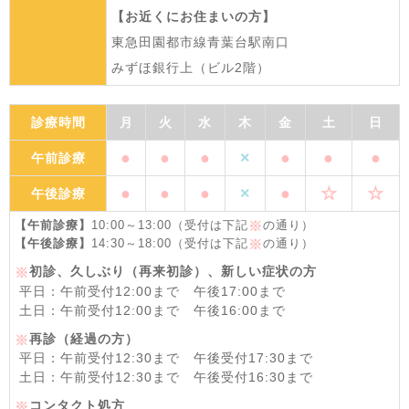
【お近くにお住まいの方】
東急田園都市線青葉台駅南口
みずほ銀行上（ビル2階）
診療時間
月
火
水
木
金
土
日
●
●
●
×
●
●
●
午前診療
●
●
●
×
●
☆
☆
午後診療
【午前診療】
10:00～13:00（受付は下記
の通り）
※
【午後診療】
14:30～18:00（受付は下記
の通り）
※
初診、久しぶり（再来初診）、新しい症状の方
※
平日：午前受付12:00まで 午後17:00まで
土日：午前受付12:00まで 午後16:00まで
再診（経過の方）
※
平日：午前受付12:30まで 午後受付17:30まで
土日：午前受付12:30まで 午後受付16:30まで
コンタクト処方
※