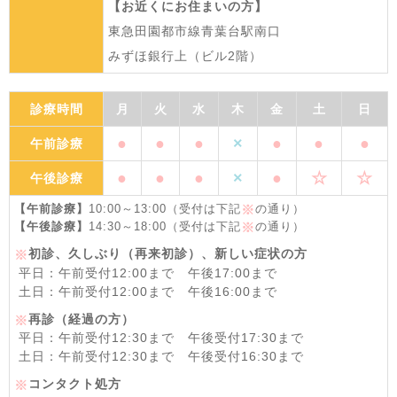
【お近くにお住まいの方】
東急田園都市線青葉台駅南口
みずほ銀行上（ビル2階）
診療時間
月
火
水
木
金
土
日
●
●
●
×
●
●
●
午前診療
●
●
●
×
●
☆
☆
午後診療
【午前診療】
10:00～13:00（受付は下記
の通り）
※
【午後診療】
14:30～18:00（受付は下記
の通り）
※
初診、久しぶり（再来初診）、新しい症状の方
※
平日：午前受付12:00まで 午後17:00まで
土日：午前受付12:00まで 午後16:00まで
再診（経過の方）
※
平日：午前受付12:30まで 午後受付17:30まで
土日：午前受付12:30まで 午後受付16:30まで
コンタクト処方
※