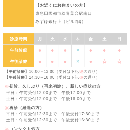
【お近くにお住まいの方】
東急田園都市線青葉台駅南口
みずほ銀行上（ビル2階）
診療時間
月
火
水
木
金
土
日
●
●
●
×
●
●
●
午前診療
●
●
●
×
●
☆
☆
午後診療
【午前診療】
10:00～13:00（受付は下記
の通り）
※
【午後診療】
14:30～18:00（受付は下記
の通り）
※
初診、久しぶり（再来初診）、新しい症状の方
※
平日：午前受付12:00まで 午後17:00まで
土日：午前受付12:00まで 午後16:00まで
再診（経過の方）
※
平日：午前受付12:30まで 午後受付17:30まで
土日：午前受付12:30まで 午後受付16:30まで
コンタクト処方
※